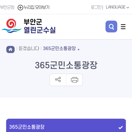
LANGUAGE
부안군청
누리집 모아보기
로그인
부안군
열린군수실
듣겠습니다
365군민소통광장
365군민소통광장
365군민소통광장