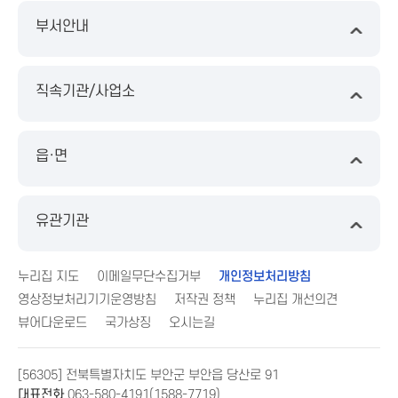
부서안내
직속기관/사업소
읍·면
유관기관
누리집 지도
이메일무단수집거부
개인정보처리방침
영상정보처리기기운영방침
저작권 정책
누리집 개선의견
뷰어다운로드
국가상징
오시는길
[56305] 전북특별자치도 부안군 부안읍 당산로 91
대표전화
063-580-4191(1588-7719)