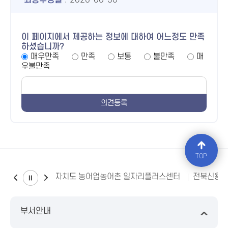
최종수정일
: 2026-06-30
이 페이지에서 제공하는 정보에 대하여 어느정도 만족
하셨습니까?
매우만족
만족
보통
불만족
매
우불만족
TOP
전북특별자치도 농어업농어촌 일자리플러스센터
전북신용
부서안내