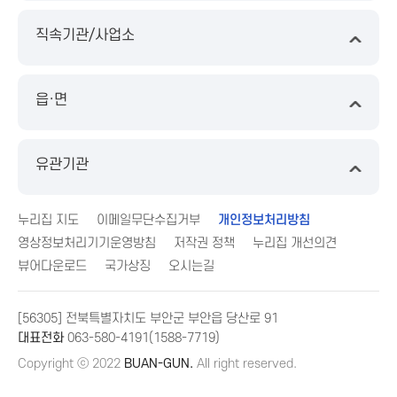
직속기관/사업소
읍·면
유관기관
누리집 지도
이메일무단수집거부
개인정보처리방침
영상정보처리기기운영방침
저작권 정책
누리집 개선의견
뷰어다운로드
국가상징
오시는길
[56305] 전북특별자치도 부안군 부안읍 당산로 91
대표전화
063-580-4191(1588-7719)
Copyright ⓒ 2022
BUAN-GUN.
All right reserved.