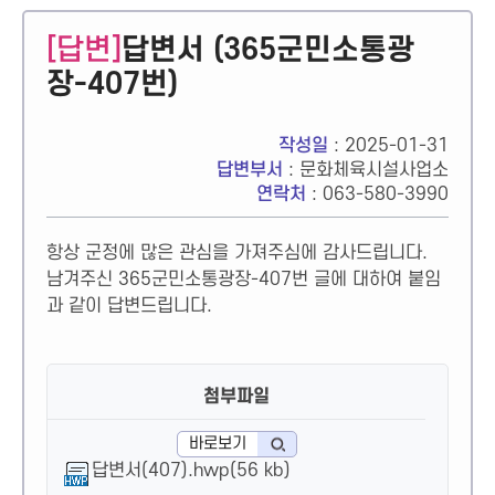
[답변]
답변서 (365군민소통광
장-407번)
작성일
: 2025-01-31
답변부서
: 문화체육시설사업소
연락처
: 063-580-3990
항상 군정에 많은 관심을 가져주심에 감사드립니다.
남겨주신 365군민소통광장-407번 글에 대하여 붙임
과 같이 답변드립니다.
첨부파일
바로보기
답변서(407).hwp(56 kb)