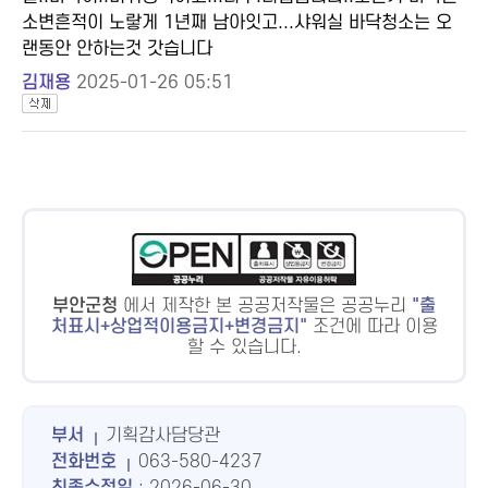
소변흔적이 노랗게 1년째 남아잇고...샤워실 바닥청소는 오
랜동안 안하는것 갓습니다
김재용
2025-01-26 05:51
부안군청
에서 제작한 본 공공저작물은 공공누리
출
처표시+상업적이용금지+변경금지
조건에 따라 이용
할 수 있습니다.
부서
기획감사담당관
전화번호
063-580-4237