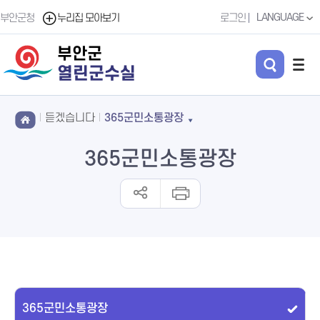
LANGUAGE
부안군청
누리집 모아보기
로그인
부안군
열린군수실
듣겠습니다
365군민소통광장
365군민소통광장
365군민소통광장