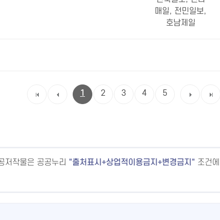
매일, 전민일보,
호남제일
1
2
3
4
5
공공저작물은 공공누리
출처표시+상업적이용금지+변경금지
조건에