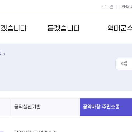
LANG
로그인
키겠습니다
듣겠습니다
역대군
도
공약실천기반
공약사항 주민소통