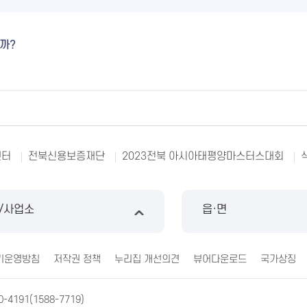
까?
터
전북신용보증재단
2023전북 아시아태평양마스터스대회
/사업소
읍·면
기운영방침
저작권 정책
누리집 개선의견
뷰어다운로드
국가상징
0-4191(1588-7719)