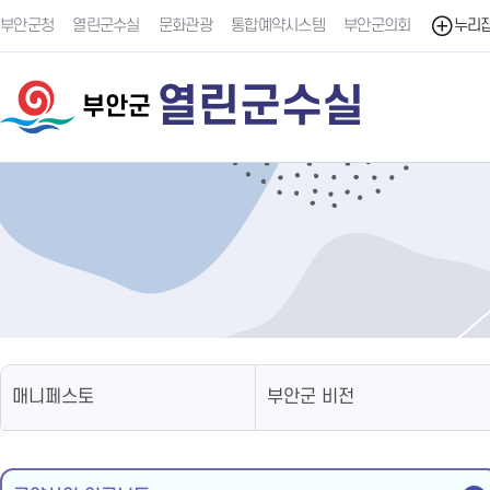
부안군청
열린군수실
문화관광
통합예약시스템
부안군의회
누리
열린군수실
부안군
매니페스토
부안군 비전