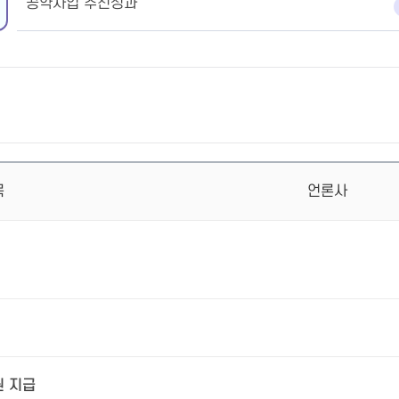
공약사업 추진성과
목
언론사
원 지급