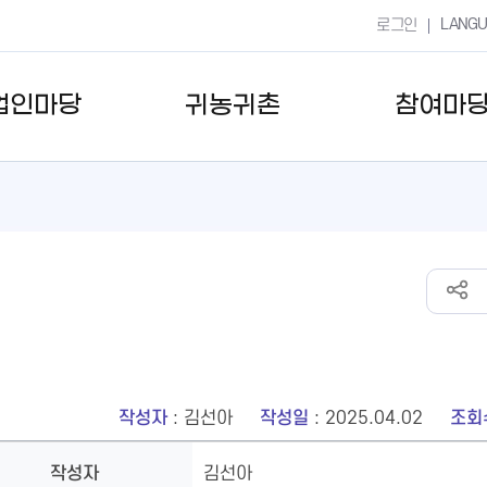
LANG
로그인
업인마당
귀농귀촌
참여마
작성자
: 김선아
작성일
: 2025.04.02
조회
작성자
김선아