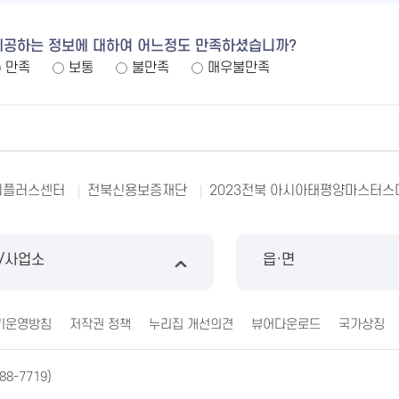
제공하는 정보에 대하여 어느정도 만족하셨습니까?
만족
보통
불만족
매우불만족
리플러스센터
전북신용보증재단
2023전북 아시아태평양마스터스
/사업소
읍·면
기운영방침
저작권 정책
누리집 개선의견
뷰어다운로드
국가상징
88-7719)