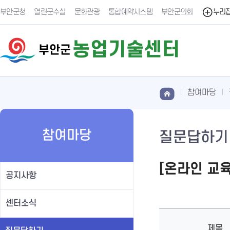
부안군청
열린군수실
문화관광
통합예약시스템
부안군의회
누리
농업기술센터
부안군
참여마당
참여마당
질문답하기
[온라인 교
공지사항
센터소식
제목