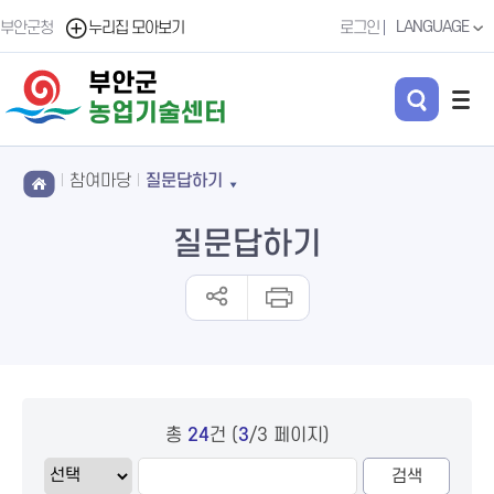
LANGUAGE
부안군청
누리집 모아보기
로그인
부안군
농업기술센터
참여마당
질문답하기
질문답하기
총
건 (
/3 페이지)
24
3