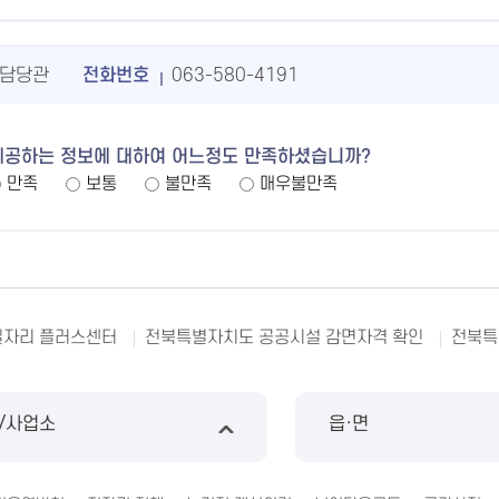
담당관
전화번호
063-580-4191
제공하는 정보에 대하여 어느정도 만족하셨습니까?
만족
보통
불만족
매우불만족
일자리 플러스센터
전북특별자치도 공공시설 감면자격 확인
전북특
/사업소
읍·면