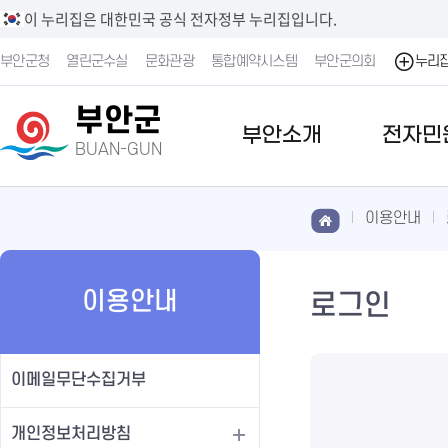
이 누리집은 대한민국 공식 전자정부 누리집입니다.
부안군청
열린군수실
문화관광
통합예약시스템
부안군의회
누리
부안군
부안소개
전자민
BUAN-GUN
이용안내
이용안내
로그인
이메일무단수집거부
개인정보처리방침