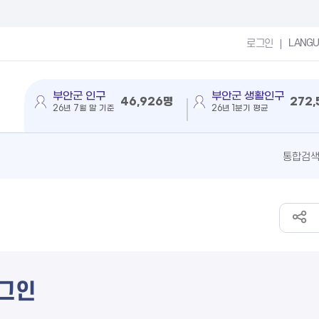
LANG
로그인
부안군 인구
부안군 생활인구
46,926명
272
26년 7월 말 기준
26년 1분기 평균
그인