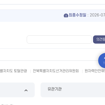
최종수정일
: 2026-0
T
별자치도 토탈관광
전북특별자치도선거관리위원회
원자력안전위
유관기관