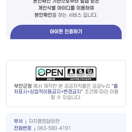
본인확인 기관으로부터 발급 받은
개인식별 아이디를 이용하여
본인확인
을 하는 서비스 입니다.
아이핀 인증하기
부안군청
에서 제작한 본 공공저작물은 공공누리
출
처표시+상업적이용금지+변경금지
조건에 따라 이용
할 수 있습니다.
부서
자치행정담당관
전화번호
063-580-4191