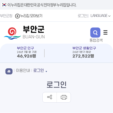
이 누리집은 대한민국 공식 전자정부 누리집입니다.
LANGUAGE
부안군청
누리집 모아보기
로그인
부안군
BUAN-GUN
부안군 인구
부안군 생활인구
26년 7월 말 기준
26년 1분기 평균
46,926명
272,522명
이용안내
로그인
로그인