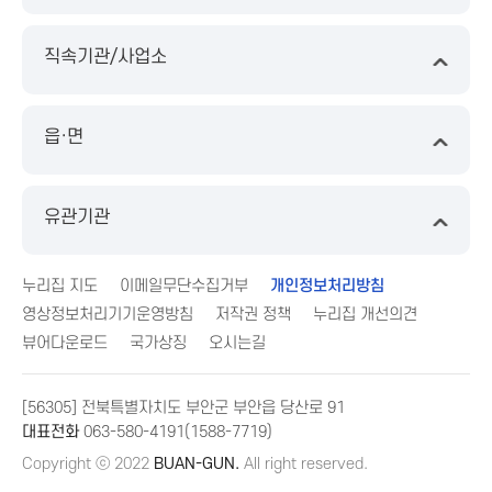
직속기관/사업소
읍·면
유관기관
누리집 지도
이메일무단수집거부
개인정보처리방침
영상정보처리기기운영방침
저작권 정책
누리집 개선의견
뷰어다운로드
국가상징
오시는길
[56305] 전북특별자치도 부안군 부안읍 당산로 91
대표전화
063-580-4191(1588-7719)
Copyright ⓒ 2022
BUAN-GUN.
All right reserved.