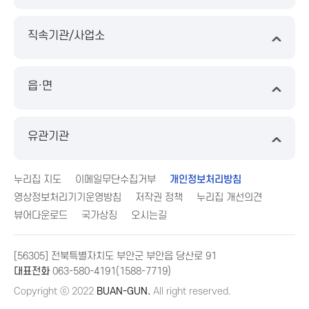
직속기관/사업소
읍·면
유관기관
누리집 지도
이메일무단수집거부
개인정보처리방침
영상정보처리기기운영방침
저작권 정책
누리집 개선의견
뷰어다운로드
국가상징
오시는길
[56305] 전북특별자치도 부안군 부안읍 당산로 91
대표전화
063-580-4191(1588-7719)
Copyright ⓒ 2022
BUAN-GUN.
All right reserved.