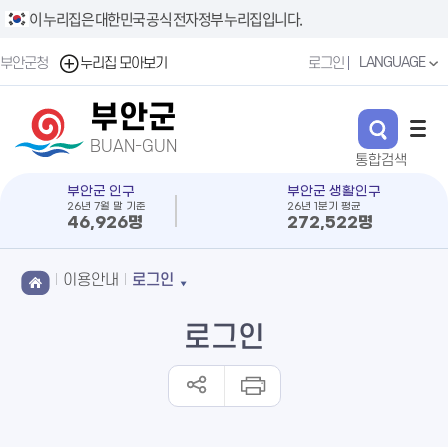
이 누리집은 대한민국 공식 전자정부 누리집입니다.
LANGUAGE
부안군청
누리집 모아보기
로그인
부안군
BUAN-GUN
부안군 인구
부안군 생활인구
26년 7월 말 기준
26년 1분기 평균
46,926명
272,522명
이용안내
로그인
로그인