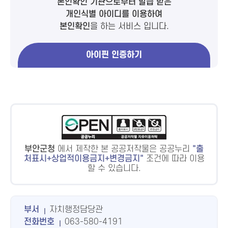
본인확인 기관으로부터 발급 받은
개인식별 아이디를 이용하여
본인확인
을 하는 서비스 입니다.
아이핀 인증하기
부안군청
에서 제작한 본 공공저작물은 공공누리
출
처표시+상업적이용금지+변경금지
조건에 따라 이용
할 수 있습니다.
부서
자치행정담당관
전화번호
063-580-4191