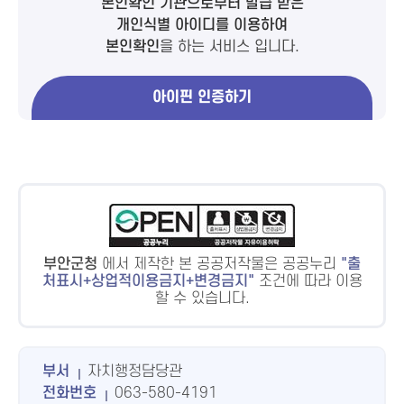
본인확인 기관으로부터 발급 받은
개인식별 아이디를 이용하여
본인확인
을 하는 서비스 입니다.
아이핀 인증하기
부안군청
에서 제작한 본 공공저작물은 공공누리
출
처표시+상업적이용금지+변경금지
조건에 따라 이용
할 수 있습니다.
부서
자치행정담당관
전화번호
063-580-4191