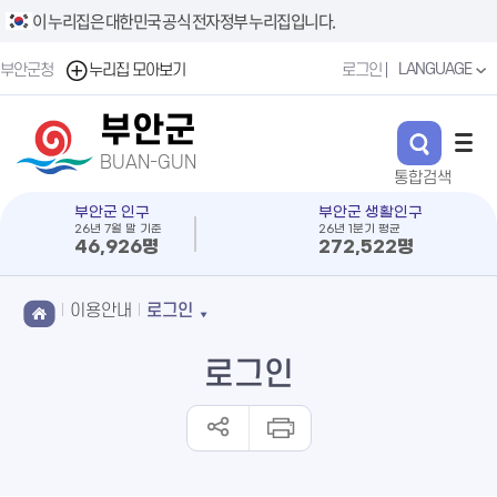
이 누리집은 대한민국 공식 전자정부 누리집입니다.
LANGUAGE
부안군청
누리집 모아보기
로그인
부안군
BUAN-GUN
부안군 인구
부안군 생활인구
26년 7월 말 기준
26년 1분기 평균
46,926명
272,522명
이용안내
로그인
로그인