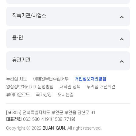
직속기관/사업소
읍·면
유관기관
누리집 지도
이메일무단수집거부
개인정보처리방침
영상정보처리기기운영방침
저작권 정책
누리집 개선의견
뷰어다운로드
국가상징
오시는길
[56305] 전북특별자치도 부안군 부안읍 당산로 91
대표전화
063-580-4191(1588-7719)
Copyright ⓒ 2022
BUAN-GUN.
All right reserved.