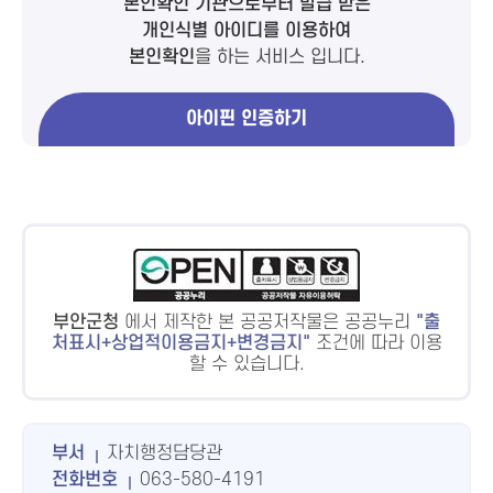
본인확인 기관으로부터 발급 받은
개인식별 아이디를 이용하여
본인확인
을 하는 서비스 입니다.
아이핀 인증하기
부안군청
에서 제작한 본 공공저작물은 공공누리
출
처표시+상업적이용금지+변경금지
조건에 따라 이용
할 수 있습니다.
부서
자치행정담당관
전화번호
063-580-4191