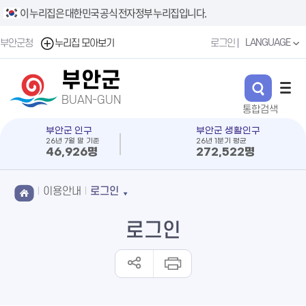
이 누리집은 대한민국 공식 전자정부 누리집입니다.
LANGUAGE
부안군청
누리집 모아보기
로그인
부안군
BUAN-GUN
부안군 인구
부안군 생활인구
26년 7월 말 기준
26년 1분기 평균
46,926명
272,522명
이용안내
로그인
로그인