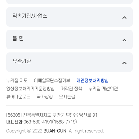
직속기관/사업소
읍·면
유관기관
누리집 지도
이메일무단수집거부
개인정보처리방침
영상정보처리기기운영방침
저작권 정책
누리집 개선의견
뷰어다운로드
국가상징
오시는길
[56305] 전북특별자치도 부안군 부안읍 당산로 91
대표전화
063-580-4191(1588-7719)
Copyright ⓒ 2022
BUAN-GUN.
All right reserved.