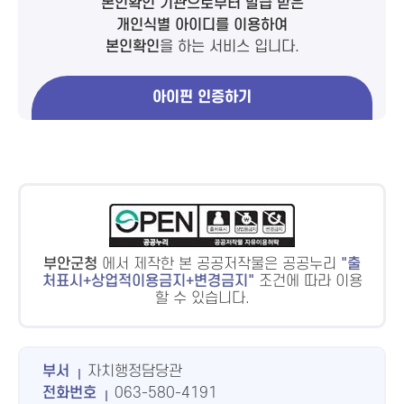
본인확인 기관으로부터 발급 받은
개인식별 아이디를 이용하여
본인확인
을 하는 서비스 입니다.
아이핀 인증하기
부안군청
에서 제작한 본 공공저작물은 공공누리
출
처표시+상업적이용금지+변경금지
조건에 따라 이용
할 수 있습니다.
부서
자치행정담당관
전화번호
063-580-4191