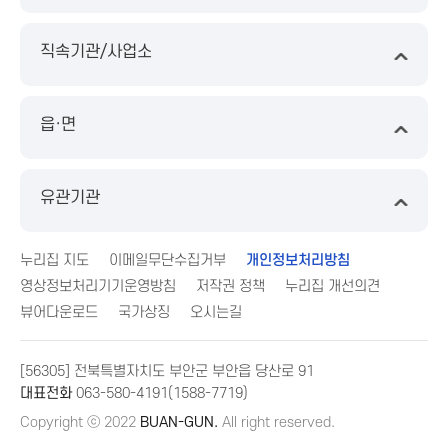
직속기관/사업소
읍·면
유관기관
누리집 지도
이메일무단수집거부
개인정보처리방침
영상정보처리기기운영방침
저작권 정책
누리집 개선의견
뷰어다운로드
국가상징
오시는길
[56305] 전북특별자치도 부안군 부안읍 당산로 91
대표전화
063-580-4191(1588-7719)
Copyright ⓒ 2022
BUAN-GUN.
All right reserved.