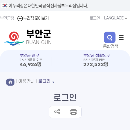
이 누리집은 대한민국 공식 전자정부 누리집입니다.
LANGUAGE
부안군청
누리집 모아보기
로그인
부안군
BUAN-GUN
부안군 인구
부안군 생활인구
26년 7월 말 기준
26년 1분기 평균
46,926명
272,522명
이용안내
로그인
로그인