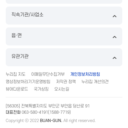
직속기관/사업소
읍·면
유관기관
누리집 지도
이메일무단수집거부
개인정보처리방침
영상정보처리기기운영방침
저작권 정책
누리집 개선의견
뷰어다운로드
국가상징
오시는길
[56305] 전북특별자치도 부안군 부안읍 당산로 91
대표전화
063-580-4191(1588-7719)
Copyright ⓒ 2022
BUAN-GUN.
All right reserved.