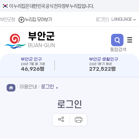
이 누리집은 대한민국 공식 전자정부 누리집입니다.
LANGUAGE
부안군청
누리집 모아보기
로그인
부안군
BUAN-GUN
부안군 인구
부안군 생활인구
26년 7월 말 기준
26년 1분기 평균
46,926명
272,522명
이용안내
로그인
로그인