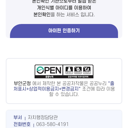
본인확인 기관으로부터 발급 받은
개인식별 아이디를 이용하여
본인확인
을 하는 서비스 입니다.
아이핀 인증하기
부안군청
에서 제작한 본 공공저작물은 공공누리
출
처표시+상업적이용금지+변경금지
조건에 따라 이용
할 수 있습니다.
부서
자치행정담당관
전화번호
063-580-4191