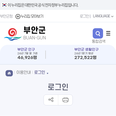
이 누리집은 대한민국 공식 전자정부 누리집입니다.
LANGUAGE
부안군청
누리집 모아보기
로그인
부안군
BUAN-GUN
부안군 인구
부안군 생활인구
26년 7월 말 기준
26년 1분기 평균
46,926명
272,522명
이용안내
로그인
로그인