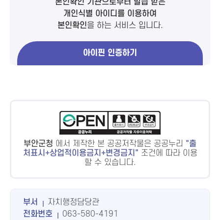
본인확인 기관으로부터 발급 받은
개인식별 아이디를 이용하여
본인확인
을 하는 서비스 입니다.
아이핀 인증하기
부안군청
에서 제작한 본 공공저작물은 공공누리
출
처표시+상업적이용금지+변경금지
조건에 따라 이용
할 수 있습니다.
부서
자치행정담당관
전화번호
063-580-4191