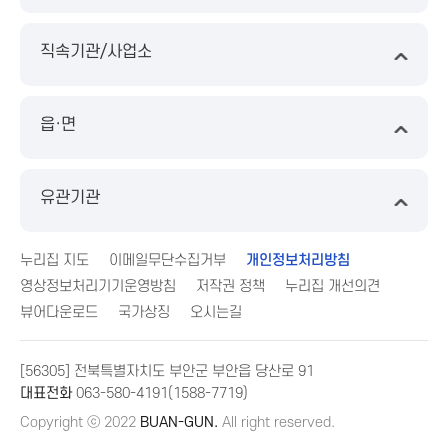
직속기관/사업소
읍·면
유관기관
누리집 지도
이메일무단수집거부
개인정보처리방침
영상정보처리기기운영방침
저작권 정책
누리집 개선의견
뷰어다운로드
국가상징
오시는길
[56305] 전북특별자치도 부안군 부안읍 당산로 91
대표전화
063-580-4191(1588-7719)
Copyright ⓒ 2022
BUAN-GUN.
All right reserved.