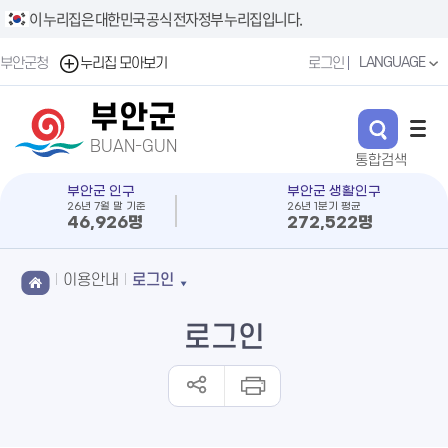
이 누리집은 대한민국 공식 전자정부 누리집입니다.
LANGUAGE
부안군청
누리집 모아보기
로그인
부안군
BUAN-GUN
부안군 인구
부안군 생활인구
26년 7월 말 기준
26년 1분기 평균
46,926명
272,522명
이용안내
로그인
로그인