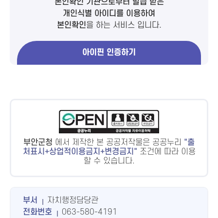
본인확인 기관으로부터 발급 받은
개인식별 아이디를 이용하여
본인확인
을 하는 서비스 입니다.
아이핀 인증하기
부안군청
에서 제작한 본 공공저작물은 공공누리
출
처표시+상업적이용금지+변경금지
조건에 따라 이용
할 수 있습니다.
부서
자치행정담당관
전화번호
063-580-4191