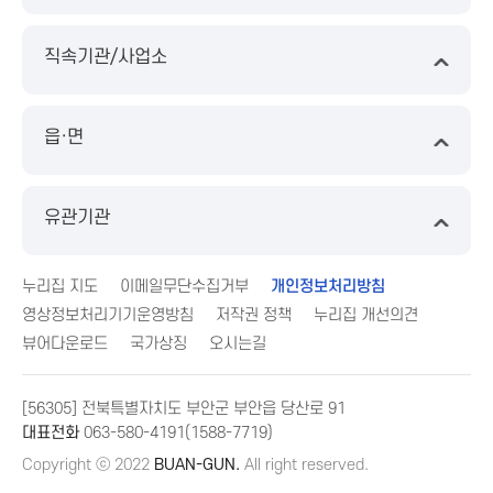
직속기관/사업소
읍·면
유관기관
누리집 지도
이메일무단수집거부
개인정보처리방침
영상정보처리기기운영방침
저작권 정책
누리집 개선의견
뷰어다운로드
국가상징
오시는길
[56305] 전북특별자치도 부안군 부안읍 당산로 91
대표전화
063-580-4191(1588-7719)
Copyright ⓒ 2022
BUAN-GUN.
All right reserved.