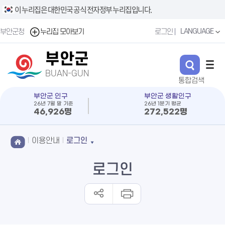
이 누리집은 대한민국 공식 전자정부 누리집입니다.
LANGUAGE
부안군청
누리집 모아보기
로그인
부안군
BUAN-GUN
부안군 인구
부안군 생활인구
26년 7월 말 기준
26년 1분기 평균
46,926명
272,522명
이용안내
로그인
로그인