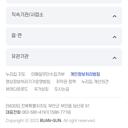
직속기관/사업소
읍·면
유관기관
누리집 지도
이메일무단수집거부
개인정보처리방침
영상정보처리기기운영방침
저작권 정책
누리집 개선의견
뷰어다운로드
국가상징
오시는길
[56305] 전북특별자치도 부안군 부안읍 당산로 91
대표전화
063-580-4191(1588-7719)
Copyright ⓒ 2022
BUAN-GUN.
All right reserved.