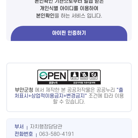
본인확인 기관으로부터 발급 받은
개인식별 아이디를 이용하여
본인확인
을 하는 서비스 입니다.
아이핀 인증하기
부안군청
에서 제작한 본 공공저작물은 공공누리
출
처표시+상업적이용금지+변경금지
조건에 따라 이용
할 수 있습니다.
부서
자치행정담당관
전화번호
063-580-4191