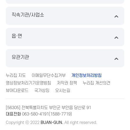
직속기관/사업소
읍·면
유관기관
누리집 지도
이메일무단수집거부
개인정보처리방침
영상정보처리기기운영방침
저작권 정책
누리집 개선의견
뷰어다운로드
국가상징
오시는길
[56305] 전북특별자치도 부안군 부안읍 당산로 91
대표전화
063-580-4191(1588-7719)
Copyright ⓒ 2022
BUAN-GUN.
All right reserved.