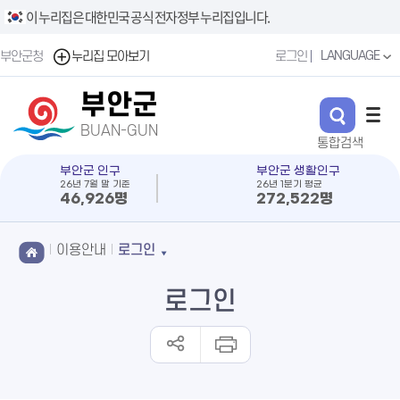
이 누리집은 대한민국 공식 전자정부 누리집입니다.
LANGUAGE
부안군청
누리집 모아보기
로그인
부안군
BUAN-GUN
부안군 인구
부안군 생활인구
26년 7월 말 기준
26년 1분기 평균
46,926명
272,522명
이용안내
로그인
로그인