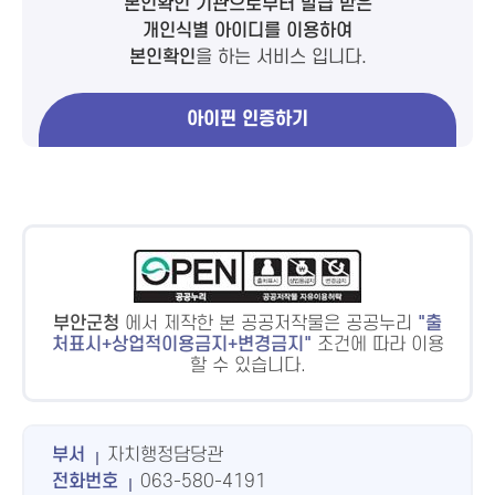
본인확인 기관으로부터 발급 받은
개인식별 아이디를 이용하여
본인확인
을 하는 서비스 입니다.
아이핀 인증하기
부안군청
에서 제작한 본 공공저작물은 공공누리
출
처표시+상업적이용금지+변경금지
조건에 따라 이용
할 수 있습니다.
부서
자치행정담당관
전화번호
063-580-4191