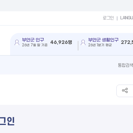
LANG
로그인
부안군 인구
부안군 생활인구
46,926명
272
26년 7월 말 기준
26년 1분기 평균
그인