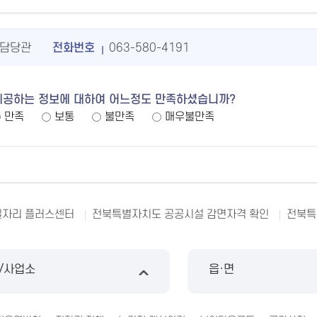
담당관
전화번호
063-580-4191
제공하는 정보에 대하여 어느정도 만족하셨습니까?
만족
보통
불만족
매우불만족
일자리 플러스센터
전북특별자치도 공공시설 감면자격 확인
전북특
/사업소
읍·면