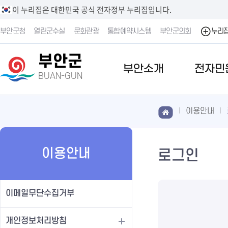
이 누리집은 대한민국 공식 전자정부 누리집입니다.
부안군청
열린군수실
문화관광
통합예약시스템
부안군의회
누리
부안군
부안소개
전자민
BUAN-GUN
이용안내
이용안내
로그인
이메일무단수집거부
개인정보처리방침