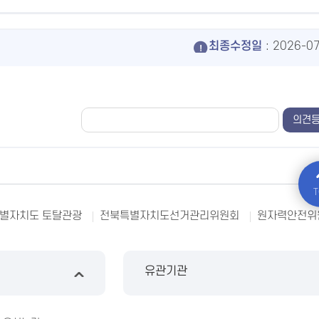
최종수정일
: 2026-0
T
별자치도 토탈관광
전북특별자치도선거관리위원회
원자력안전위
유관기관