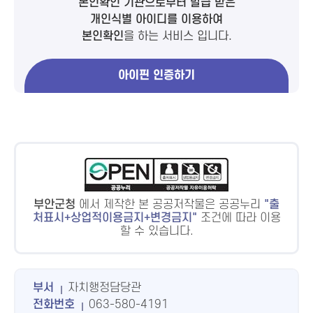
본인확인 기관으로부터 발급 받은
개인식별 아이디를 이용하여
본인확인
을 하는 서비스 입니다.
아이핀 인증하기
부안군청
에서 제작한 본 공공저작물은 공공누리
출
처표시+상업적이용금지+변경금지
조건에 따라 이용
할 수 있습니다.
부서
자치행정담당관
전화번호
063-580-4191