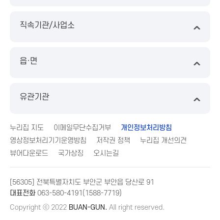
직속기관/사업소
읍·면
유관기관
누리집 지도
이메일무단수집거부
개인정보처리방침
영상정보처리기기운영방침
저작권 정책
누리집 개선의견
뷰어다운로드
국가상징
오시는길
[56305] 전북특별자치도 부안군 부안읍 당산로 91
대표전화
063-580-4191(1588-7719)
Copyright ⓒ 2022
BUAN-GUN.
All right reserved.