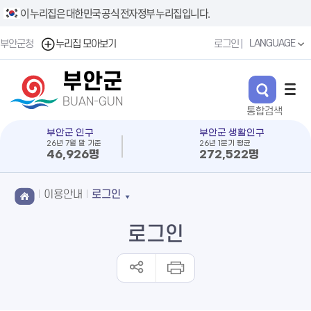
이 누리집은 대한민국 공식 전자정부 누리집입니다.
LANGUAGE
부안군청
누리집 모아보기
로그인
부안군
BUAN-GUN
부안군 인구
부안군 생활인구
26년 7월 말 기준
26년 1분기 평균
46,926명
272,522명
이용안내
로그인
로그인