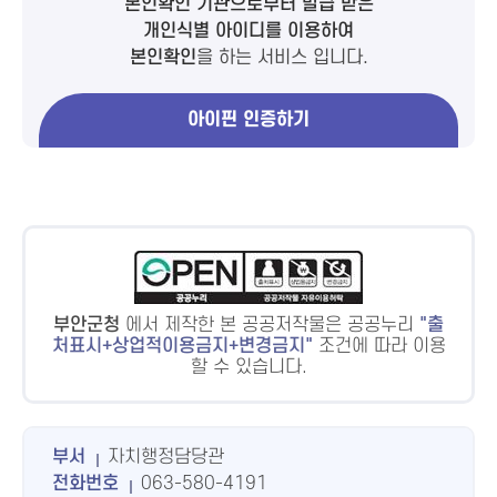
본인확인 기관으로부터 발급 받은
개인식별 아이디를 이용하여
본인확인
을 하는 서비스 입니다.
아이핀 인증하기
부안군청
에서 제작한 본 공공저작물은 공공누리
출
처표시+상업적이용금지+변경금지
조건에 따라 이용
할 수 있습니다.
부서
자치행정담당관
전화번호
063-580-4191