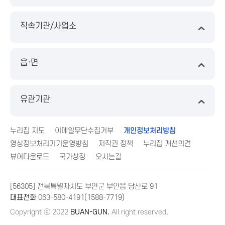
직속기관/사업소
읍·면
유관기관
누리집 지도
이메일무단수집거부
개인정보처리방침
영상정보처리기기운영방침
저작권 정책
누리집 개선의견
뷰어다운로드
국가상징
오시는길
[56305] 전북특별자치도 부안군 부안읍 당산로 91
대표전화
063-580-4191(1588-7719)
Copyright ⓒ 2022
BUAN-GUN.
All right reserved.