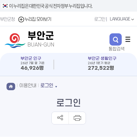
이 누리집은 대한민국 공식 전자정부 누리집입니다.
LANGUAGE
부안군청
누리집 모아보기
로그인
부안군
BUAN-GUN
부안군 인구
부안군 생활인구
26년 7월 말 기준
26년 1분기 평균
46,926명
272,522명
이용안내
로그인
로그인