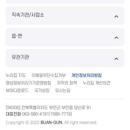
직속기관/사업소
읍·면
유관기관
누리집 지도
이메일무단수집거부
개인정보처리방침
영상정보처리기기운영방침
저작권 정책
누리집 개선의견
뷰어다운로드
국가상징
오시는길
[56305] 전북특별자치도 부안군 부안읍 당산로 91
대표전화
063-580-4191(1588-7719)
Copyright ⓒ 2022
BUAN-GUN.
All right reserved.