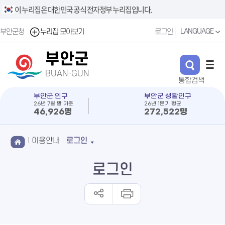
이 누리집은 대한민국 공식 전자정부 누리집입니다.
LANGUAGE
부안군청
누리집 모아보기
로그인
부안군
BUAN-GUN
부안군 인구
부안군 생활인구
26년 7월 말 기준
26년 1분기 평균
46,926명
272,522명
이용안내
로그인
로그인