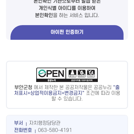
본인확인 기관으로부터 발급 받은
개인식별 아이디를 이용하여
본인확인
을 하는 서비스 입니다.
아이핀 인증하기
부안군청
에서 제작한 본 공공저작물은 공공누리
출
처표시+상업적이용금지+변경금지
조건에 따라 이용
할 수 있습니다.
부서
자치행정담당관
전화번호
063-580-4191