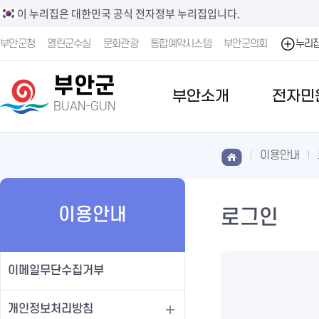
이 누리집은 대한민국 공식 전자정부 누리집입니다.
부안군청
열린군수실
문화관광
통합예약시스템
부안군의회
누리
부안군
부안소개
전자민
BUAN-GUN
이용안내
이용안내
로그인
이메일무단수집거부
개인정보처리방침