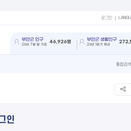
LANG
로그인
부안군 인구
부안군 생활인구
46,926명
272
26년 7월 말 기준
26년 1분기 평균
그인