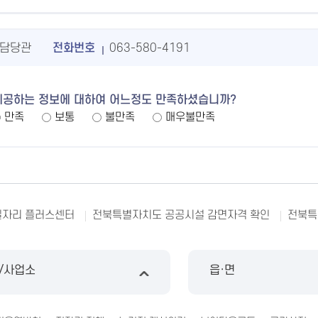
담당관
전화번호
063-580-4191
제공하는 정보에 대하여 어느정도 만족하셨습니까?
만족
보통
불만족
매우불만족
일자리 플러스센터
전북특별자치도 공공시설 감면자격 확인
전북특
/사업소
읍·면