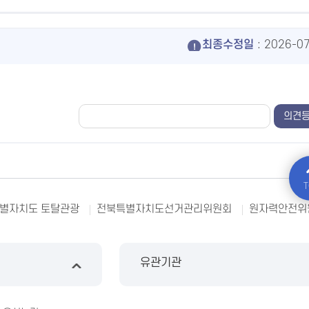
최종수정일
: 2026-0
T
별자치도 토탈관광
전북특별자치도선거관리위원회
원자력안전위
유관기관