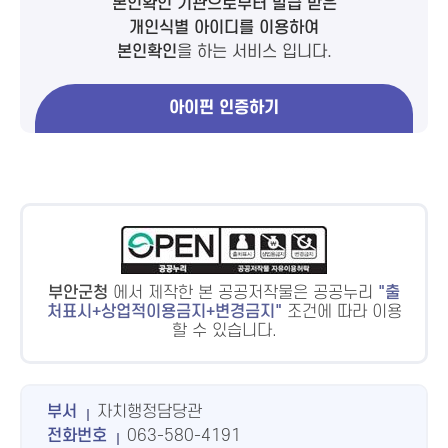
본인확인 기관으로부터 발급 받은
개인식별 아이디를 이용하여
본인확인
을 하는 서비스 입니다.
아이핀 인증하기
부안군청
에서 제작한 본 공공저작물은 공공누리
출
처표시+상업적이용금지+변경금지
조건에 따라 이용
할 수 있습니다.
부서
자치행정담당관
전화번호
063-580-4191