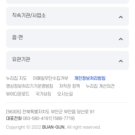
직속기관/사업소
읍·면
유관기관
누리집 지도
이메일무단수집거부
개인정보처리방침
영상정보처리기기운영방침
저작권 정책
누리집 개선의견
뷰어다운로드
국가상징
오시는길
[56305] 전북특별자치도 부안군 부안읍 당산로 91
대표전화
063-580-4191(1588-7719)
Copyright ⓒ 2022
BUAN-GUN.
All right reserved.