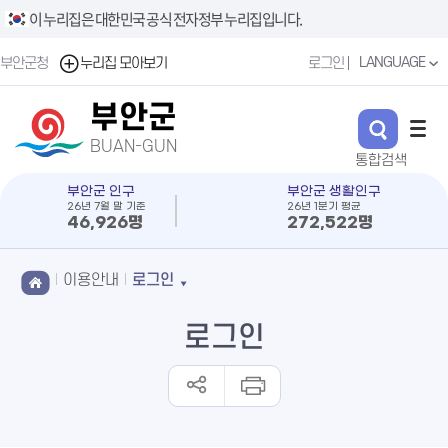
이 누리집은 대한민국 공식 전자정부 누리집입니다.
LANGUAGE
부안군청
누리집 모아보기
로그인
부안군
BUAN-GUN
부안군 인구
부안군 생활인구
26년 7월 말 기준
26년 1분기 평균
46,926명
272,522명
이용안내
로그인
로그인