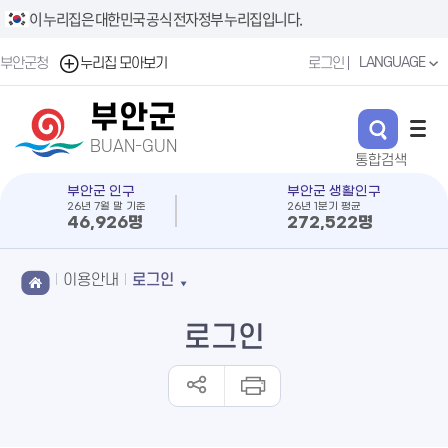
이 누리집은 대한민국 공식 전자정부 누리집입니다.
LANGUAGE
부안군청
누리집 모아보기
로그인
부안군
BUAN-GUN
부안군 인구
부안군 생활인구
26년 7월 말 기준
26년 1분기 평균
46,926명
272,522명
이용안내
로그인
로그인