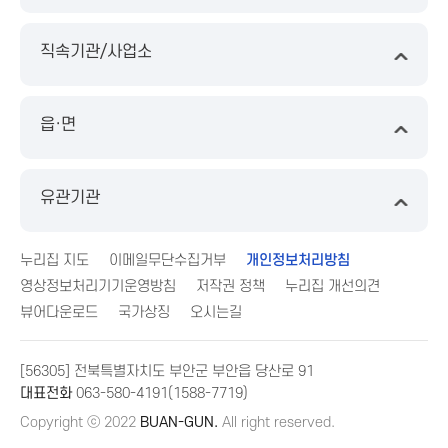
직속기관/사업소
읍·면
유관기관
누리집 지도
이메일무단수집거부
개인정보처리방침
영상정보처리기기운영방침
저작권 정책
누리집 개선의견
뷰어다운로드
국가상징
오시는길
[56305] 전북특별자치도 부안군 부안읍 당산로 91
대표전화
063-580-4191(1588-7719)
Copyright ⓒ 2022
BUAN-GUN.
All right reserved.