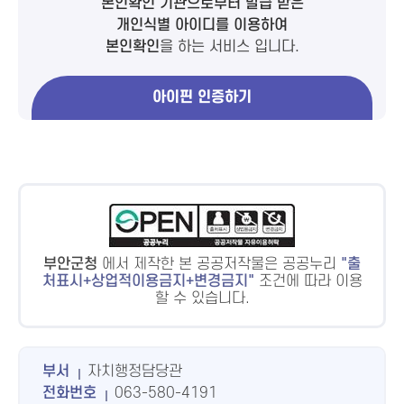
본인확인 기관으로부터 발급 받은
개인식별 아이디를 이용하여
본인확인
을 하는 서비스 입니다.
아이핀 인증하기
부안군청
에서 제작한 본 공공저작물은 공공누리
출
처표시+상업적이용금지+변경금지
조건에 따라 이용
할 수 있습니다.
부서
자치행정담당관
전화번호
063-580-4191