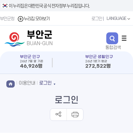
이 누리집은 대한민국 공식 전자정부 누리집입니다.
LANGUAGE
부안군청
누리집 모아보기
로그인
부안군
BUAN-GUN
부안군 인구
부안군 생활인구
26년 7월 말 기준
26년 1분기 평균
46,926명
272,522명
이용안내
로그인
로그인