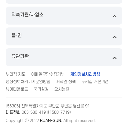
직속기관/사업소
읍·면
유관기관
누리집 지도
이메일무단수집거부
개인정보처리방침
영상정보처리기기운영방침
저작권 정책
누리집 개선의견
뷰어다운로드
국가상징
오시는길
[56305] 전북특별자치도 부안군 부안읍 당산로 91
대표전화
063-580-4191(1588-7719)
Copyright ⓒ 2022
BUAN-GUN.
All right reserved.