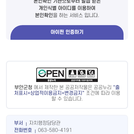
본인확인 기관으로부터 발급 받은
개인식별 아이디를 이용하여
본인확인
을 하는 서비스 입니다.
아이핀 인증하기
부안군청
에서 제작한 본 공공저작물은 공공누리
출
처표시+상업적이용금지+변경금지
조건에 따라 이용
할 수 있습니다.
부서
자치행정담당관
전화번호
063-580-4191