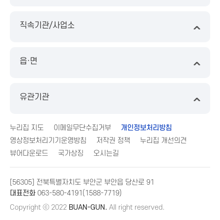
직속기관/사업소
읍·면
유관기관
누리집 지도
이메일무단수집거부
개인정보처리방침
영상정보처리기기운영방침
저작권 정책
누리집 개선의견
뷰어다운로드
국가상징
오시는길
[56305] 전북특별자치도 부안군 부안읍 당산로 91
대표전화
063-580-4191(1588-7719)
Copyright ⓒ 2022
BUAN-GUN.
All right reserved.