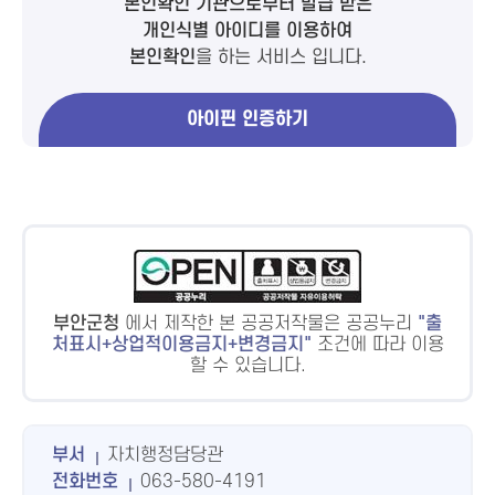
본인확인 기관으로부터 발급 받은
개인식별 아이디를 이용하여
본인확인
을 하는 서비스 입니다.
아이핀 인증하기
부안군청
에서 제작한 본 공공저작물은 공공누리
출
처표시+상업적이용금지+변경금지
조건에 따라 이용
할 수 있습니다.
부서
자치행정담당관
전화번호
063-580-4191