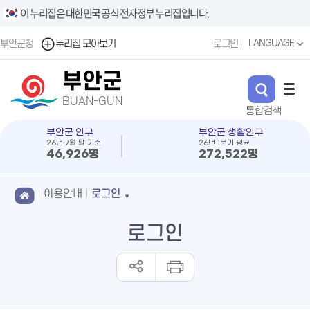
이 누리집은 대한민국 공식 전자정부 누리집입니다.
LANGUAGE
부안군청
누리집 모아보기
로그인
부안군
BUAN-GUN
부안군 인구
부안군 생활인구
26년 7월 말 기준
26년 1분기 평균
46,926명
272,522명
이용안내
로그인
로그인