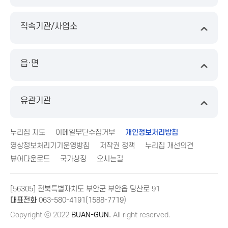
직속기관/사업소
읍·면
유관기관
누리집 지도
이메일무단수집거부
개인정보처리방침
영상정보처리기기운영방침
저작권 정책
누리집 개선의견
뷰어다운로드
국가상징
오시는길
[56305] 전북특별자치도 부안군 부안읍 당산로 91
대표전화
063-580-4191(1588-7719)
Copyright ⓒ 2022
BUAN-GUN.
All right reserved.