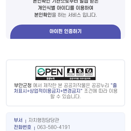
본인확인 기관으로부터 발급 받은
개인식별 아이디를 이용하여
본인확인
을 하는 서비스 입니다.
아이핀 인증하기
부안군청
에서 제작한 본 공공저작물은 공공누리
출
처표시+상업적이용금지+변경금지
조건에 따라 이용
할 수 있습니다.
부서
자치행정담당관
전화번호
063-580-4191