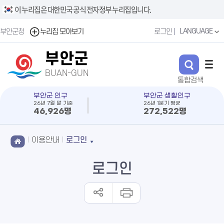
이 누리집은 대한민국 공식 전자정부 누리집입니다.
LANGUAGE
부안군청
누리집 모아보기
로그인
부안군
BUAN-GUN
부안군 인구
부안군 생활인구
26년 7월 말 기준
26년 1분기 평균
46,926명
272,522명
이용안내
로그인
로그인