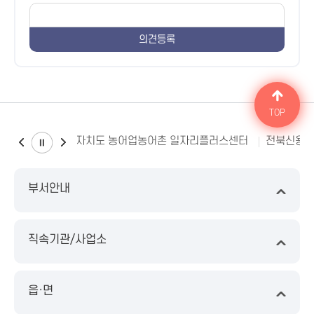
TOP
전북특별자치도 농어업농어촌 일자리플러스센터
전북신용
부서안내
직속기관/사업소
읍·면