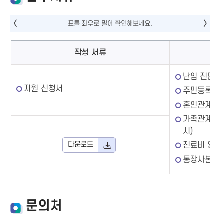
작성 서류
난임 진단
지원 신청서
주민등록등
혼인관계증
가족관계증
시)
다운로드
진료비 영
통장사본
문의처