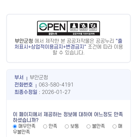
부안군청
에서 제작한 본 공공저작물은 공공누리
출
처표시+상업적이용금지+변경금지
조건에 따라 이용
할 수 있습니다.
부서
부안군청
전화번호
063-580-4191
최종수정일
: 2026-01-27
이 페이지에서 제공하는 정보에 대하여 어느정도 만족
하셨습니까?
매우만족
만족
보통
불만족
매
우불만족