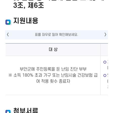
3조, 제6조
지원내용
대 상
체
대 
부안군에 주민등록을 둔 난임 진단 부부
※ 소득 180% 초과 가구 또는 난임시술 건강보험 급
인
여 적용 횟수 종료자
(
추가
첨부서류