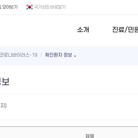
집 모아보기
국가상징 바로알기
소개
진료/민
코로나바이러스-19
확진환자 정보
정보
이지)
제목