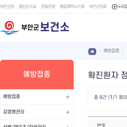
부안군청
열린군수실
문화관광
통합예약시스템
부안군의회
누리
보건소
부안군
예방접종
예방접종
확진환자 
예방접종
총
0
건 (
1
/1 페
감염병관리
번호