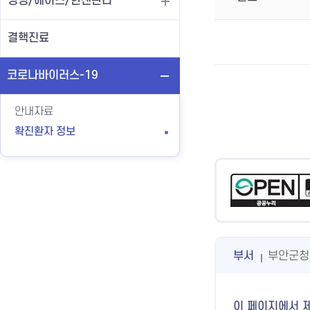
성병/에이즈/한센관리
결핵진료
코로나바이러스-19
안내자료
확진환자 정보
부서
부안군청
이 페이지에서 