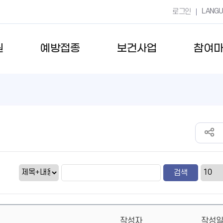
LANG
로그인
원
예방접종
보건사업
참여
작성자
작성