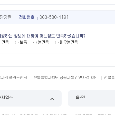
담당관
전화번호
063-580-4191
제공하는 정보에 대하여 어느정도 만족하셨습니까?
만족
보통
불만족
매우불만족
일자리 플러스센터
전북특별자치도 공공시설 감면자격 확인
전북특
/사업소
읍·면