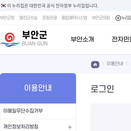
이 누리집은 대한민국 공식 전자정부 누리집입니다.
부안군청
열린군수실
문화관광
통합예약시스템
부안군의회
누리
부안군
부안소개
전자민
BUAN-GUN
이용안내
이용안내
로그인
이메일무단수집거부
개인정보처리방침