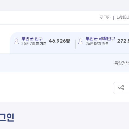
LANG
로그인
부안군 인구
부안군 생활인구
46,926명
272
26년 7월 말 기준
26년 1분기 평균
그인