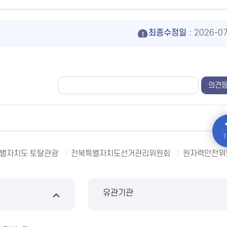
최종수정일
: 2026-0
T
별자치도 토탈관광
전북특별자치도선거관리위원회
원자력안전위
유관기관