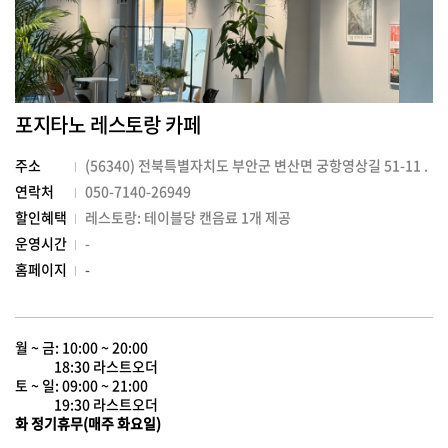
포지타노 레스토랑 카페
주소
(56340) 전북특별자치도 부안군 변산면 궁항영상길 51-11 .
연락처
050-7140-26949
할인혜택
레스토랑: 테이블당 캔음료 1개 제공
운영시간
-
홈페이지
-
월 ~ 금: 10:00 ~ 20:00
18:30 라스트오더
토 ~ 일: 09:00 ~ 21:00
19:30 라스트오더
화 정기휴무(매주 화요일)