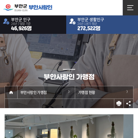
부안사랑인
부안군 인구
부안군 생활인구
26년 7월말 기준
26년 1분기 평균
46,926명
272,522명
부안사랑인 가맹점
부안사랑인 가맹점
가맹점 현황