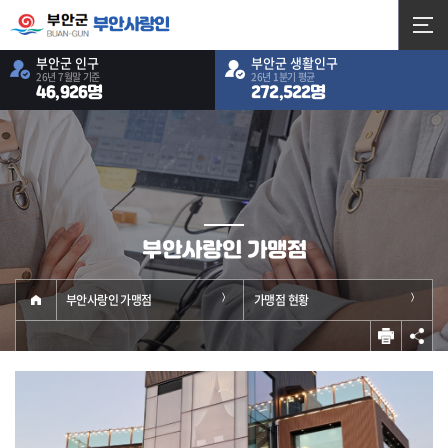
부안사랑인
부안군 인구
부안군 생활인구
26년 7월말 기준
26년 1분기 평균
46,926명
272,522명
부안사랑인 가맹점
부안사랑인 가맹점
가맹점 현황