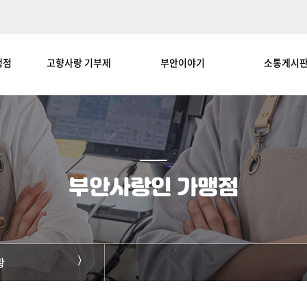
맹점
고향사랑 기부제
부안이야기
소통게시
부안사랑인 가맹점
황