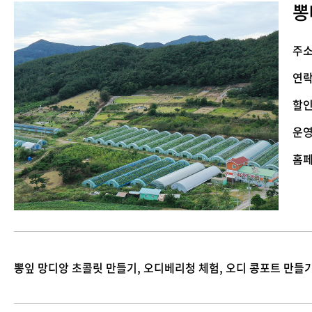
뽕
주
연
할
운
홈
뽕잎 망디앙 초콜릿 만들기, 오디베리청 체험, 오디 콩포트 만들