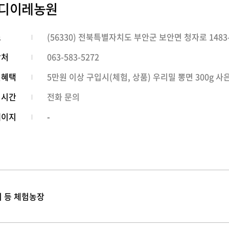
디이레농원
소
(56330) 전북특별자치도 부안군 보안면 청자로 1483-
락처
063-583-5272
인혜택
5만원 이상 구입시(체험, 상품) 우리밀 뽕면 300g 사
영시간
전화 문의
페이지
-
기 등 체험농장