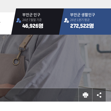
부안군 인구
부안군 생활인구
26년 7월말 기준
26년 1분기 평균
판
46,926명
272,522명