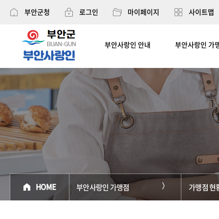
부안군청
로그인
마이페이지
사이트맵
부안사랑인 안내
부안사랑인 가
부안사랑인
HOME
부안사랑인 가맹점
가맹점 현