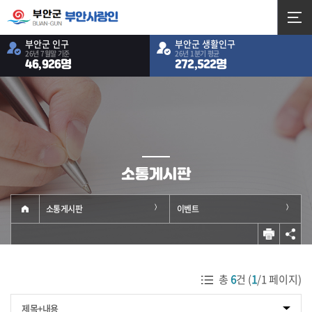
부안사랑인
부안군 인구
부안군 생활인구
26년 7월말 기준
26년 1분기 평균
46,926명
272,522명
소통게시판
소통게시판
이벤트
총
6
건 (
1
/1 페이지)