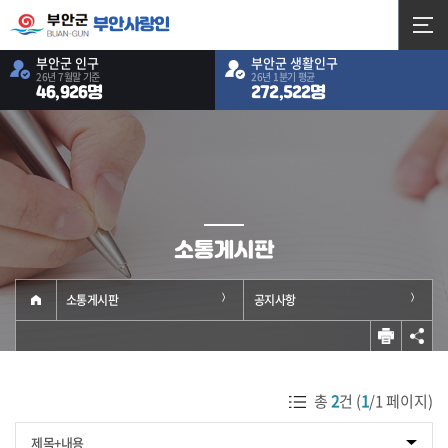
부안사랑인
부안군 인구
부안군 생활인구
26년 7월말 기준
26년 1분기 평균
46,926명
272,522명
소통게시판
소통게시판
공지사항
총
2
건 (
1
/1 페이지)