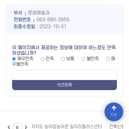
부서
문화예술과
전화번호
063-580-3959
최종수정일
: 2022-10-31
이 페이지에서 제공하는 정보에 대하여 어느정도 만족
하셨습니까?
매우만족
만족
보통
불만족
매
우불만족
TOP
전북특별자치도 농어업농어촌 일자리플러스센터
전북신용