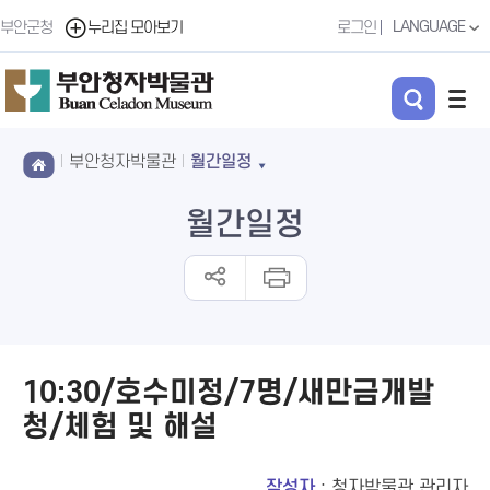
LANGUAGE
부안군청
누리집 모아보기
로그인
부안청자박물관
월간일정
월간일정
10:30/호수미정/7명/새만금개발
청/체험 및 해설
작성자
: 청자박물관 관리자