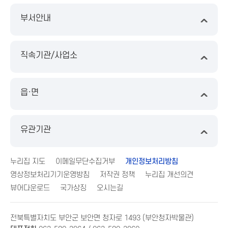
부서안내
직속기관/사업소
읍·면
유관기관
누리집 지도
이메일무단수집거부
개인정보처리방침
영상정보처리기기운영방침
저작권 정책
누리집 개선의견
뷰어다운로드
국가상징
오시는길
전북특별자치도 부안군 보안면 청자로 1493 (부안청자박물관)