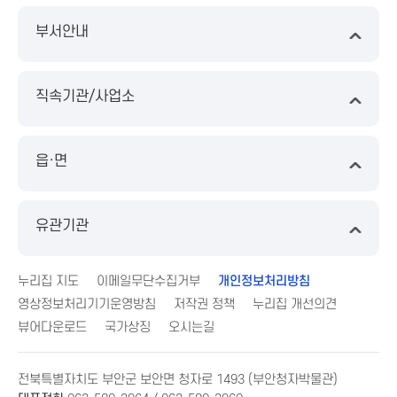
부서안내
직속기관/사업소
읍·면
유관기관
누리집 지도
이메일무단수집거부
개인정보처리방침
영상정보처리기기운영방침
저작권 정책
누리집 개선의견
뷰어다운로드
국가상징
오시는길
전북특별자치도 부안군 보안면 청자로 1493 (부안청자박물관)