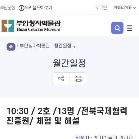
LANGUAGE
부안군청
누리집 모아보기
로그인
부안청자박물관
월간일정
월간일정
10:30 / 2호 /13명 /전북국제협력
진흥원/ 체험 및 해설
작성자
: 청자박물관 관리자