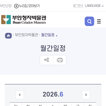
LANGUAGE
부안군청
누리집 모아보기
로그인
부안청자박물관
월간일정
월간일정
2026
.
6
이전
다음
달
달