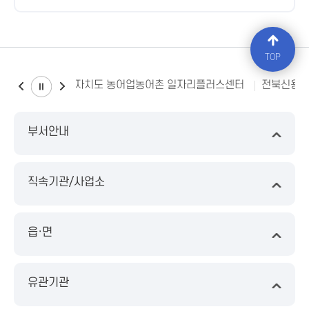
TOP
전북특별자치도 농어업농어촌 일자리플러스센터
전북신용
부서안내
직속기관/사업소
읍·면
유관기관