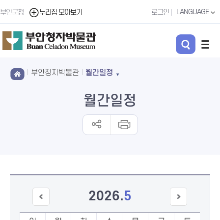
LANGUAGE
부안군청
누리집 모아보기
로그인
부안청자박물관
월간일정
월간일정
2026
.
5
이전
다음
달
달