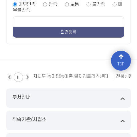
매우만족
만족
보통
불만족
매
우불만족
TOP
전북특별자치도 농어업농어촌 일자리플러스센터
전북신용
부서안내
직속기관/사업소