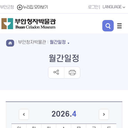
LANGUAGE
부안군청
누리집 모아보기
로그인
부안청자박물관
월간일정
월간일정
2026
.
4
이전
다음
달
달