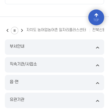
TOP
전북특별자치도 농어업농어촌 일자리플러스센터
전북신용
부서안내
직속기관/사업소
읍·면
유관기관