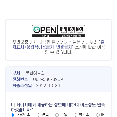
부안군청
에서 제작한 본 공공저작물은 공공누리
출
처표시+상업적이용금지+변경금지
조건에 따라 이용
할 수 있습니다.
부서
문화예술과
전화번호
063-580-3959
최종수정일
: 2022-10-31
이 페이지에서 제공하는 정보에 대하여 어느정도 만족
하셨습니까?
매우만족
만족
보통
불만족
매