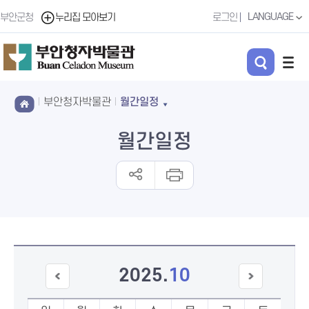
LANGUAGE
부안군청
누리집 모아보기
로그인
부안청자박물관
월간일정
월간일정
2025
.
10
이전
다음
달
달