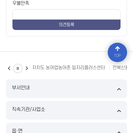
우불만족
TOP
전북특별자치도 농어업농어촌 일자리플러스센터
전북신용
부서안내
직속기관/사업소
읍·면