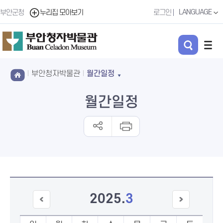
LANGUAGE
부안군청
누리집 모아보기
로그인
부안청자박물관
월간일정
월간일정
2025
.
3
이전
다음
달
달