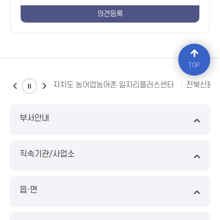
TOP
전북특별자치도 농어업농어촌 일자리플러스센터
전북신용
부서안내
직속기관/사업소
읍·면