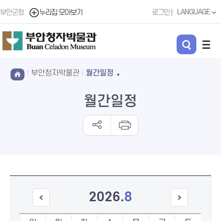
LANGUAGE
부안군청
누리집 모아보기
로그인
부안청자박물관
월간일정
월간일정
2026
.
8
이전
다음
달
달