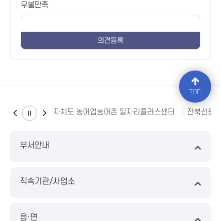
우불만족
TOP
전북특별자치도 농어업농어촌 일자리플러스센터
전북신용
부서안내
직속기관/사업소
읍·면