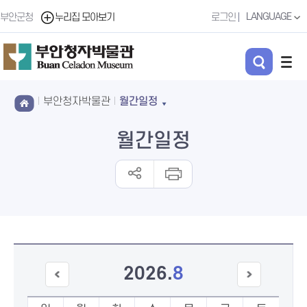
LANGUAGE
부안군청
누리집 모아보기
로그인
부안청자박물관
월간일정
월간일정
2026
.
8
이전
다음
달
달