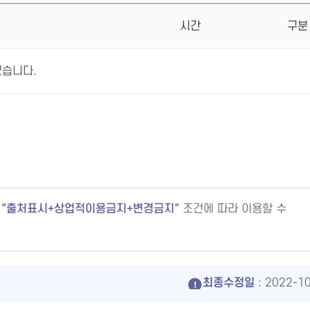
시간
구분
없습니다.
출처표시+상업적이용금지+변경금지
조건에 따라 이용할 수
최종수정일
: 2022-1