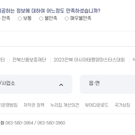
제공하는 정보에 대하여 어느정도 만족하셨습니까?
만족
보통
불만족
매우불만족
센터
전북신용보증재단
2023전북 아시아태평양마스터스대회
/사업소
읍·면
기운영방침
저작권 정책
누리집 개선의견
뷰어다운로드
국가상징
전화
063-580-3964 / 063-580-3960