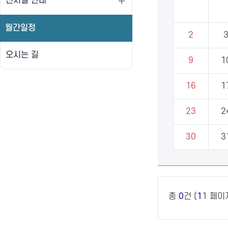
전시실 안내
월간일정
2
오시는 길
9
1
16
1
23
2
30
3
총
0
건 (
1
1 페이