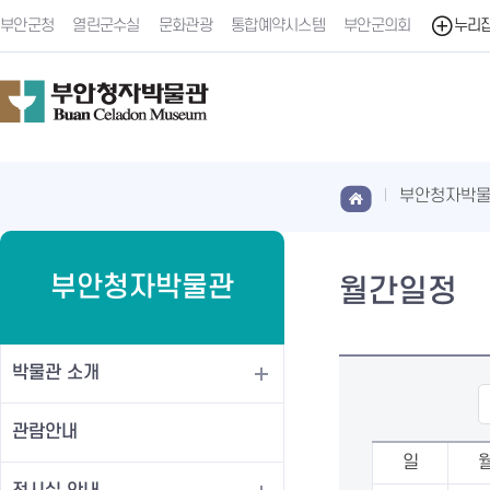
부안군청
열린군수실
문화관광
통합예약시스템
부안군의회
누리
부안청자박
부안청자박물관
월간일정
박물관 소개
관람안내
일