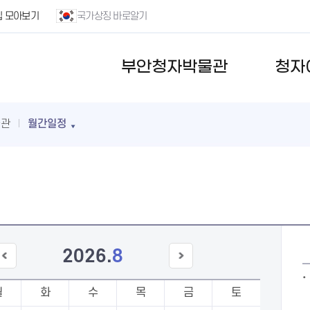
집 모아보기
국가상징 바로알기
부안청자박물관
청자
물관
월간일정
2026
.
8
이전
다음
달
달
월
화
수
목
금
토