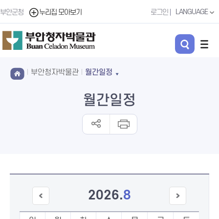
LANGUAGE
부안군청
누리집 모아보기
로그인
부안청자박물관
월간일정
월간일정
2026
.
8
이전
다음
달
달