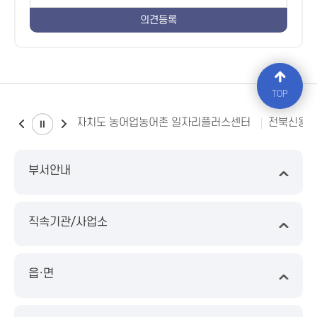
TOP
전북특별자치도 농어업농어촌 일자리플러스센터
전북신용
부서안내
직속기관/사업소
읍·면