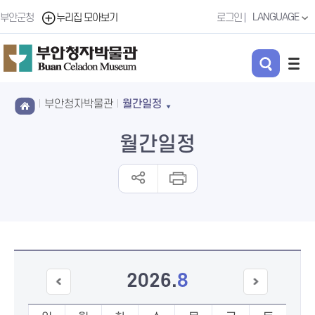
LANGUAGE
부안군청
누리집 모아보기
로그인
부안청자박물관
월간일정
월간일정
2026
.
8
이전
다음
달
달