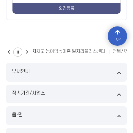
TOP
전북특별자치도 농어업농어촌 일자리플러스센터
전북신용
부서안내
직속기관/사업소
읍·면