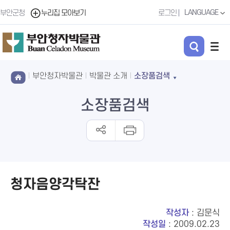
LANGUAGE
부안군청
누리집 모아보기
로그인
부안청자박물관
박물관 소개
소장품검색
소장품검색
청자음양각탁잔
작성자
: 김문식
작성일
: 2009.02.23