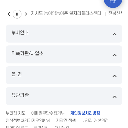
TOP
전북특별자치도 농어업농어촌 일자리플러스센터
전북신용
부서안내
직속기관/사업소
읍·면
유관기관
누리집 지도
이메일무단수집거부
개인정보처리방침
영상정보처리기기운영방침
저작권 정책
누리집 개선의견