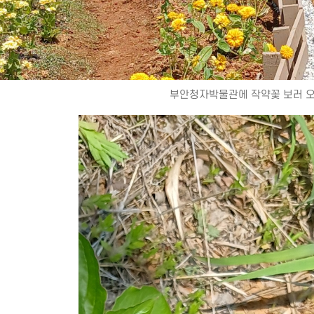
부안청자박물관에 작약꽃 보러 오세