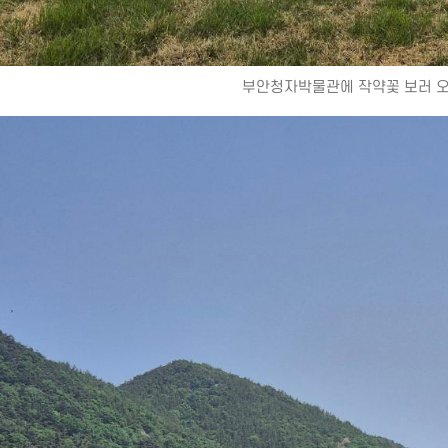
부안청자박물관에 작약꽃 보러 오세