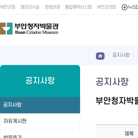
부안군청
열린군수실
문화관광
통합예약시스템
부안군의회
누리
공지사항
공지사항
공지사항
부안청자박물
공지사항
자유게시판
제목