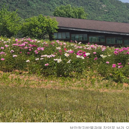
부안청자박물관에 작약꽃 보러 오세