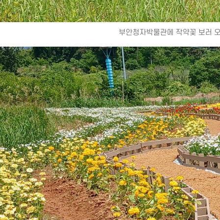
부안청자박물관에 작약꽃 보러 오세