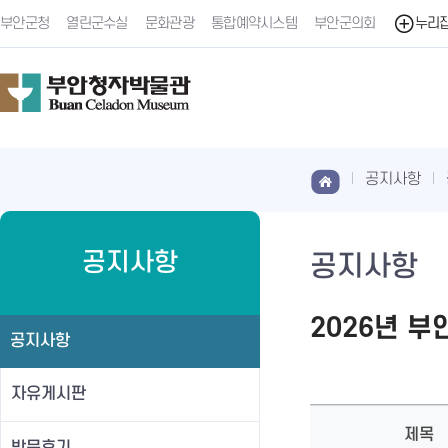
부안군청
열린군수실
문화관광
통합예약시스템
부안군의회
누리
공지사항
공지사항
공지사항
2026년 
공지사항
자유게시판
제목