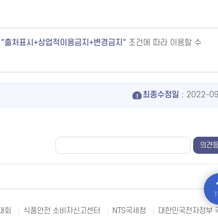
출처표시+상업적이용금지+변경금지
조건에 따라 이용할 수
최종수정일
: 2022-0
T
대회
식품안전 소비자신고센터
NTS국세청
대한민국전자정부 